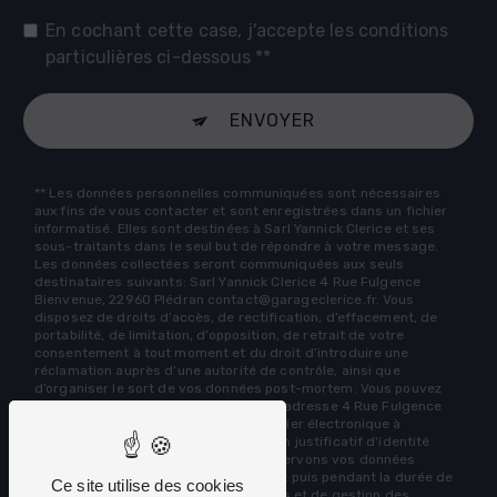
En cochant cette case, j'accepte les conditions
particulières ci-dessous **
ENVOYER
** Les données personnelles communiquées sont nécessaires
aux fins de vous contacter et sont enregistrées dans un fichier
informatisé. Elles sont destinées à Sarl Yannick Clerice et ses
sous-traitants dans le seul but de répondre à votre message.
Les données collectées seront communiquées aux seuls
destinataires suivants: Sarl Yannick Clerice 4 Rue Fulgence
Bienvenue, 22960 Plédran contact@garageclerice.fr. Vous
disposez de droits d’accès, de rectification, d’effacement, de
portabilité, de limitation, d’opposition, de retrait de votre
consentement à tout moment et du droit d’introduire une
réclamation auprès d’une autorité de contrôle, ainsi que
d’organiser le sort de vos données post-mortem. Vous pouvez
exercer ces droits par voie postale à l'adresse 4 Rue Fulgence
Bienvenue, 22960 Plédran ou par courrier électronique à
l'adresse contact@garageclerice.fr. Un justificatif d'identité
pourra vous être demandé. Nous conservons vos données
pendant la période de prise de contact puis pendant la durée de
Ce site utilise des cookies
prescription légale aux fins probatoires et de gestion des