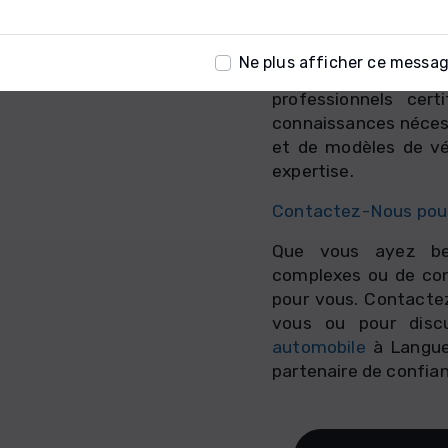
coûts associés et des
surprises désagréabl
Ne plus afficher ce messa
Techniciens Certifi
professionnels cer
connaissances nécess
et de modèles de vé
expertise.
Contactez-Nous pour
Que vous ayez bes
complexes ou de cons
pour vous. Contactez
vous ou pour dis
automobile
à Langue
partenaire de confia