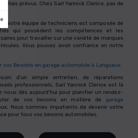
 délais prévus. Chez Sarl Yannick Clerice, pas de
es.
ge
és
: Notre équipe de techniciens est composée de
tifiés qui possèdent les compétences et les
aires pour travailler sur une variété de marques
hicules. Vous pouvez avoir confiance en notre
 vos Besoins en garage automobile à Langueux
oin d'un simple entretien, de réparations
eils professionnels, Sarl Yannick Clerice est là
-nous dès aujourd'hui pour planifier un rendez-
cuter de vos besoins en matière de
garage
ux. Nous sommes impatients de devenir votre
nce pour tous vos besoins automobiles.