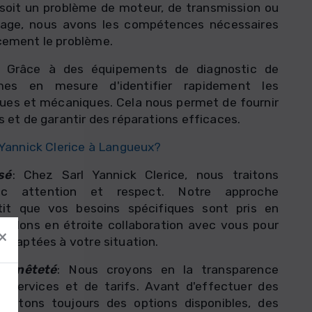
soit un problème de moteur, de transmission ou
nage, nous avons les compétences nécessaires
cement le problème.
: Grâce à des équipements de diagnostic de
es en mesure d'identifier rapidement les
ues et mécaniques. Cela nous permet de fournir
s et de garantir des réparations efficaces.
 Yannick Clerice à Langueux?
sé
: Chez Sarl Yannick Clerice, nous traitons
ec attention et respect. Notre approche
tit que vos besoins spécifiques sont pris en
aillons en étroite collaboration avec vous pour
×
 adaptées à votre situation.
onnêteté
: Nous croyons en la transparence
e services et de tarifs. Avant d'effectuer des
iscutons toujours des options disponibles, des