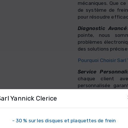
mécaniques. Que ce 
de système de frei
pour résoudre effica
Diagnostic Avancé
pointe, nous somm
problèmes électroniq
des solutions précise
Pourquoi Choisir Sarl
Service Personnali
chaque client av
personnalisée garan
compte, et nous trav
Sarl Yannick Clerice
trouver des solutions
Transparence et H
totale en matière d
- 30 % sur les disques et plaquettes de frein
réparations, nous d