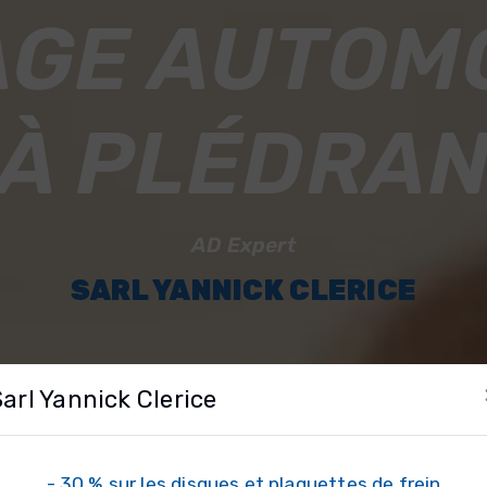
GE AUTOM
À PLÉDRA
AD Expert
SARL YANNICK CLERICE
Sarl Yannick Clerice
- 30 % sur les disques et plaquettes de frein