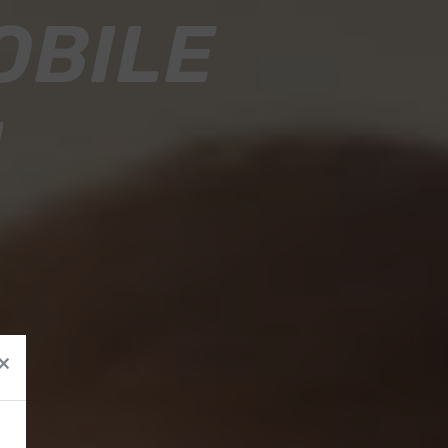
OBILE
N
×